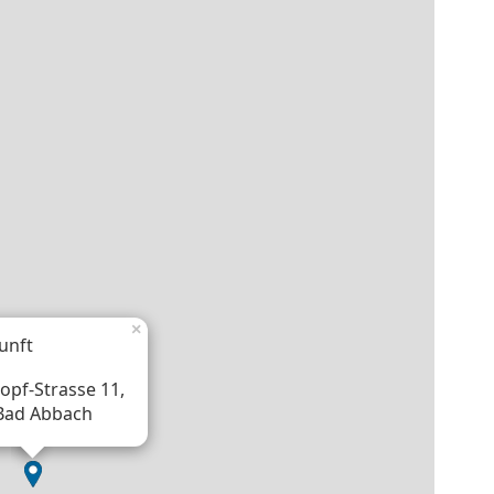
×
unft
opf-Strasse 11,
Bad Abbach