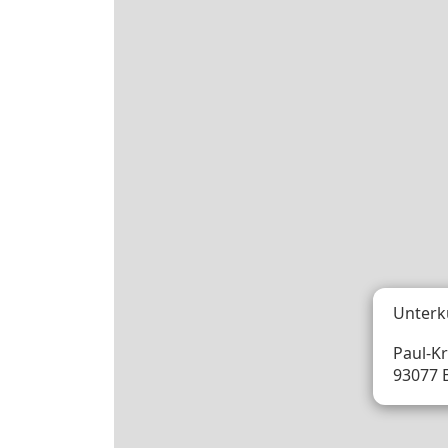
Unterk
Paul-Kr
93077 