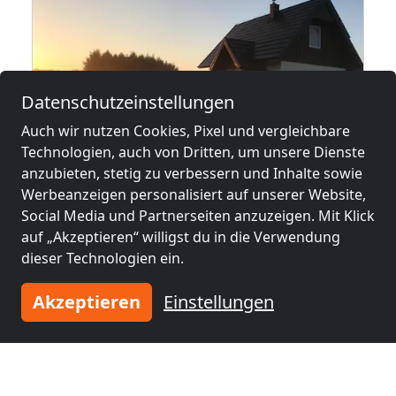
Datenschutzeinstellungen
Auch wir nutzen Cookies, Pixel und vergleichbare
ab
45,00 PLN
Technologien, auch von Dritten, um unsere Dienste
anzubieten, stetig zu verbessern und Inhalte sowie
Werbeanzeigen personalisiert auf unserer Website,
AgroturystykaKarpacka wyslanka
Social Media und Partnerseiten anzuzeigen. Mit Klick
38-241 Jasło
3
auf „Akzeptieren“ willigst du in die Verwendung
dieser Technologien ein.
1-15 Pers.
1,5 km
Akzeptieren
Einstellungen
Benachbarte Orte mit
Monteurzimmern und Pensionen