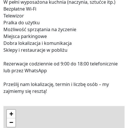
W pełni wyposażona kuchnia (naczynia, sztućce itp.)
Bezpłatne Wi-Fi
Telewizor
Pralka do użytku
Możliwość sprzątania na życzenie
Miejsca parkingowe
Dobra lokalizacja i komunikacja
Sklepy i restauracje w pobliżu
Rezerwacje codziennie od 9:00 do 18:00 telefonicznie
lub przez WhatsApp
Prześlij nam lokalizację, termin i liczbę osób – my
zajmiemy się resztą!
+
−