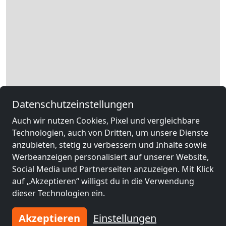
Leaflet
|
Map data ©
OpenStreetMap
contributors,
CC-BY-SA
, Imagery ©
Mapbox
Datenschutzeinstellungen
Auch wir nutzen Cookies, Pixel und vergleichbare
Rechtliche Angaben
Technologien, auch von Dritten, um unsere Dienste
anzubieten, stetig zu verbessern und Inhalte sowie
Werbeanzeigen personalisiert auf unserer Website,
Andere Monteurzimmer in der
Social Media und Partnerseiten anzuzeigen. Mit Klick
auf „Akzeptieren“ willigst du in die Verwendung
Nähe von Leipzig
dieser Technologien ein.
Akzeptieren
Einstellungen