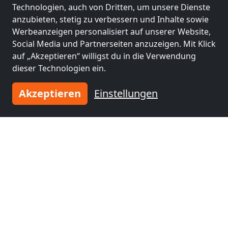
nähe
nähe
Technologien, auch von Dritten, um unsere Dienste
Schwalmstadt
(53
Vellmar
(53 km)
anzubieten, stetig zu verbessern und Inhalte sowie
km)
Werbeanzeigen personalisiert auf unserer Website,
Social Media und Partnerseiten anzuzeigen. Mit Klick
auf „Akzeptieren“ willigst du in die Verwendung
Monteurzimmer
Monteurzimmer
dieser Technologien ein.
nähe
nähe
Eisenach
(58 km)
Schlüchtern
(59 km)
Akzeptieren
Einstellungen
Monteurzimmer
nähe
Heilbad
Heiligenstadt
(62
km)