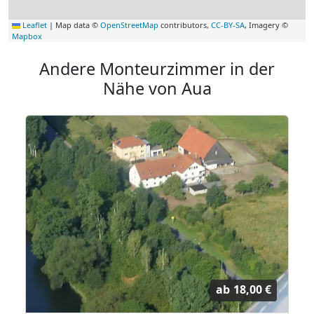
Leaflet
|
Map data ©
OpenStreetMap
contributors,
CC-BY-SA
, Imagery ©
Mapbox
Andere Monteurzimmer in der
Nähe von Aua
ab
18,00 €