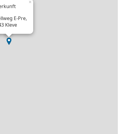
×
erkunft
llweg E-Pre,
43 Kleve