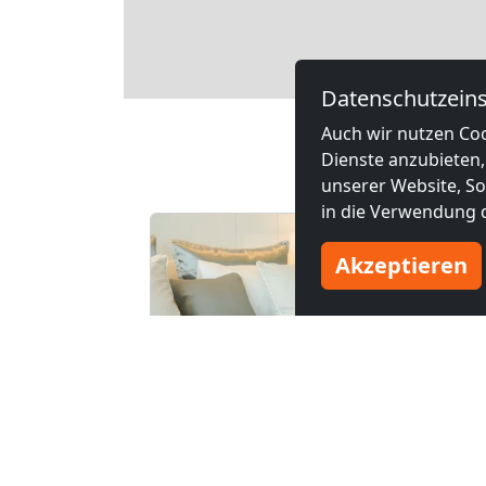
Leaflet
Datenschutzeins
Auch wir nutzen Coo
Ander
Dienste anzubieten,
unserer Website, Soc
in die Verwendung d
Akzeptieren
ab
15,00 €
ab
18,00 €
Kleve
Homerent in Kleve und Umgebung
47533 Kleve
47