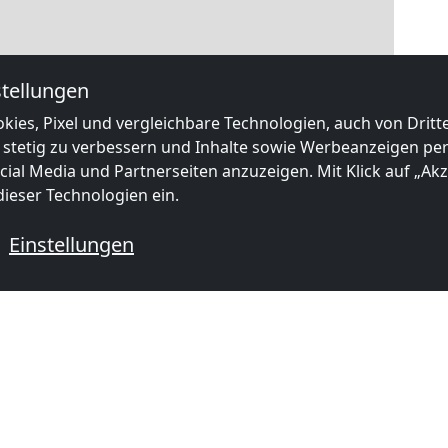
|
Map data ©
OpenStreetMap
contributors,
CC-BY-SA
, Imagery ©
Mapbox
tellungen
kies, Pixel und vergleichbare Technologien, auch von Drit
e Monteurzimmer in der Nähe von
 stetig zu verbessern und Inhalte sowie Werbeanzeigen pers
ial Media und Partnerseiten anzuzeigen. Mit Klick auf „Akze
ieser Technologien ein.
Einstellungen
ab
30,00 €
ab
27,50
Frasselter Waldpension in Kranenburg -Frasselt
559 Kranenburg
47574 Goch