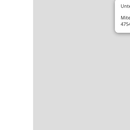
Unt
Mite
475