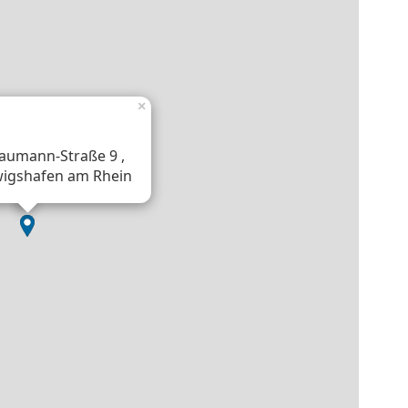
×
Naumann-Straße 9 ,
igshafen am Rhein