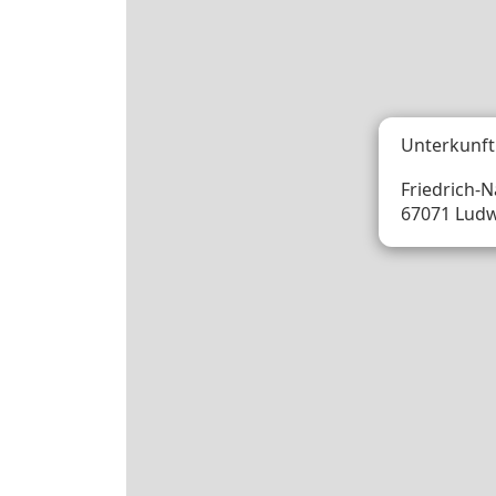
Unterkunft
Friedrich-
67071 Ludw