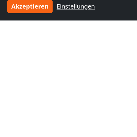
Akzeptieren
Einstellungen
Monteurzimmer
Monteurzimmer
nähe
nähe
Malchow
(45 km)
Wittstock
(52 km)
Monteurzimmer
Monteurzimmer
nähe
nähe
Gransee
(58 km)
Neuruppin
(58 km)
Monteurzimmer
Monteurzimmer
nähe
nähe
Laage
(67 km)
Zehdenick
(70 km)
Monteurzimmer