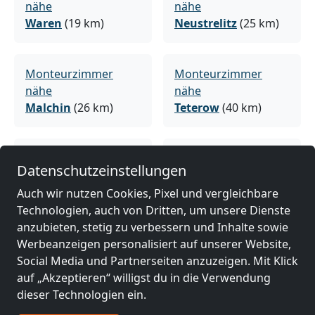
nähe
nähe
Waren
(19 km)
Neustrelitz
(25 km)
Monteurzimmer
Monteurzimmer
nähe
nähe
Malchin
(26 km)
Teterow
(40 km)
Monteurzimmer
Monteurzimmer
Datenschutzeinstellungen
nähe
nähe
Rheinsberg
(41 km)
Neubrandenburg
Auch wir nutzen Cookies, Pixel und vergleichbare
(41 km)
Technologien, auch von Dritten, um unsere Dienste
anzubieten, stetig zu verbessern und Inhalte sowie
Werbeanzeigen personalisiert auf unserer Website,
Monteurzimmer
Monteurzimmer
Social Media und Partnerseiten anzuzeigen. Mit Klick
nähe
nähe
auf „Akzeptieren“ willigst du in die Verwendung
Fürstenberg/Havel
Demmin
(43 km)
dieser Technologien ein.
(42 km)