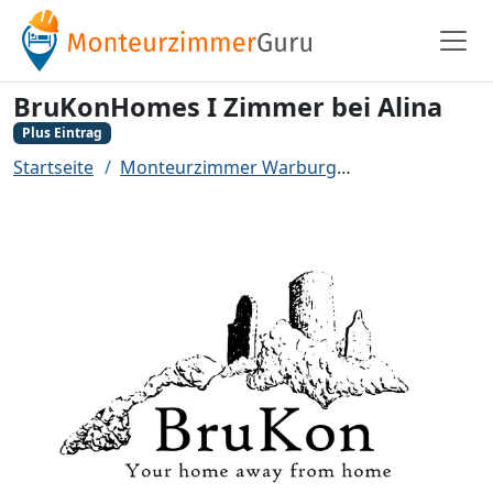
BruKonHomes I Zimmer bei Alina
Plus Eintrag
Startseite
Monteurzimmer Warburg
BruKonHomes I 
Zurück
Weit