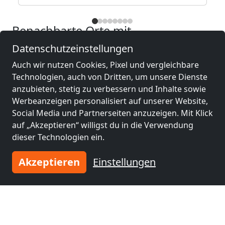
Benachbarte Orte mit
Monteurzimmern und Pensionen
Datenschutzeinstellungen
Auch wir nutzen Cookies, Pixel und vergleichbare
Monteurzimmer
Monteurzimmer
Technologien, auch von Dritten, um unsere Dienste
nähe
nähe
anzubieten, stetig zu verbessern und Inhalte sowie
Warburg
(8 km)
Bad Driburg
(30 km)
Werbeanzeigen personalisiert auf unserer Website,
Social Media und Partnerseiten anzuzeigen. Mit Klick
auf „Akzeptieren“ willigst du in die Verwendung
Monteurzimmer
Monteurzimmer
dieser Technologien ein.
nähe
nähe
Höxter
(31 km)
Baunatal
(32 km)
Akzeptieren
Einstellungen
Monteurzimmer
Monteurzimmer
nähe
nähe
Kassel
(34 km)
Marsberg
(38 km)