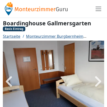
Boardinghouse Gallmersgarten
Basis Eintrag
Startseite
Monteurzimmer Burgbernheim
Boarding
Zurück
Weit