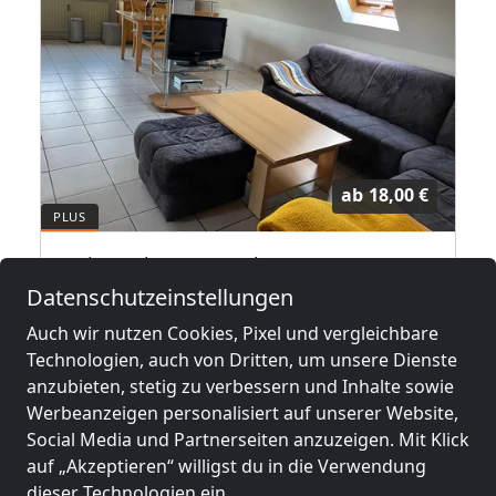
ab
18,00 €
Ferienwohnung Carola & Werner
91555 Feuchtwangen
Datenschutzeinstellungen
Auch wir nutzen Cookies, Pixel und vergleichbare
2-5 Pers.
23,4 km
Technologien, auch von Dritten, um unsere Dienste
anzubieten, stetig zu verbessern und Inhalte sowie
Werbeanzeigen personalisiert auf unserer Website,
Benachbarte Orte mit
Social Media und Partnerseiten anzuzeigen. Mit Klick
Monteurzimmern und Pensionen
auf „Akzeptieren“ willigst du in die Verwendung
dieser Technologien ein.