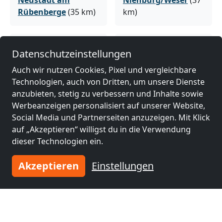
Neustadt am
Nienburg/Weser
(37
Rübenberge
(35 km)
km)
Monteurzimmer
Monteurzimmer
Datenschutzeinstellungen
nähe
nähe
Auch wir nutzen Cookies, Pixel und vergleichbare
Wunstorf
(43 km)
Garbsen
(44 km)
Technologien, auch von Dritten, um unsere Dienste
anzubieten, stetig zu verbessern und Inhalte sowie
Werbeanzeigen personalisiert auf unserer Website,
Monteurzimmer
Monteurzimmer
Social Media und Partnerseiten anzuzeigen. Mit Klick
nähe
nähe
auf „Akzeptieren“ willigst du in die Verwendung
Langenhagen
(45
Seelze
(46 km)
dieser Technologien ein.
km)
Akzeptieren
Einstellungen
Monteurzimmer
Monteurzimmer
nähe
nähe
Hannover
(52 km)
Achim
(53 km)