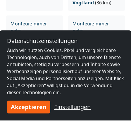
Vogtland
(36 km)
Monteurzimmer
Monteurzimmer
nähe
nähe
Weiden
(38 km)
Hof
(39 km)
Datenschutzeinstellungen
Auch wir nutzen Cookies, Pixel und vergleichbare
Technologien, auch von Dritten, um unsere Dienste
Monteurzimmer
Monteurzimmer
anzubieten, stetig zu verbessern und Inhalte sowie
nähe
nähe
Werbeanzeigen personalisiert auf unserer Website,
Münchberg
(43 km)
Plauen
(45 km)
Social Media und Partnerseiten anzuzeigen. Mit Klick
auf „Akzeptieren“ willigst du in die Verwendung
dieser Technologien ein.
Monteurzimmer
Monteurzimmer
nähe
nähe
Akzeptieren
Einstellungen
Sokolov
(46 km)
Auerbach
(50 km)
Monteurzimmer
Monteurzimmer