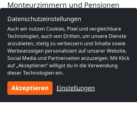
Monteurzimmern und Pensionen
Datenschutzeinstellungen
Monteurzimmer
Monteurzimmer
nähe
nähe
Auch wir nutzen Cookies, Pixel und vergleichbare
Leipzig
(17 km)
Delitzsch
(19 km)
Technologien, auch von Dritten, um unsere Dienste
anzubieten, stetig zu verbessern und Inhalte sowie
Werbeanzeigen personalisiert auf unserer Website,
Monteurzimmer
Monteurzimmer
Social Media und Partnerseiten anzuzeigen. Mit Klick
nähe
nähe
auf „Akzeptieren“ willigst du in die Verwendung
Markkleeberg
(21
Borna
(31 km)
dieser Technologien ein.
km)
Akzeptieren
Einstellungen
Monteurzimmer
Monteurzimmer
nähe
nähe
Wolfen
(33 km)
Lutherstadt
Wittenberg
(45 km)