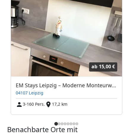
ab
15,00 €
 sprechen auch Polnisch
EM Stays Leipzig – Moderne Monteurwohnungen
04107 Leipzig
3-160 Pers.
17,2 km
Benachbarte Orte mit