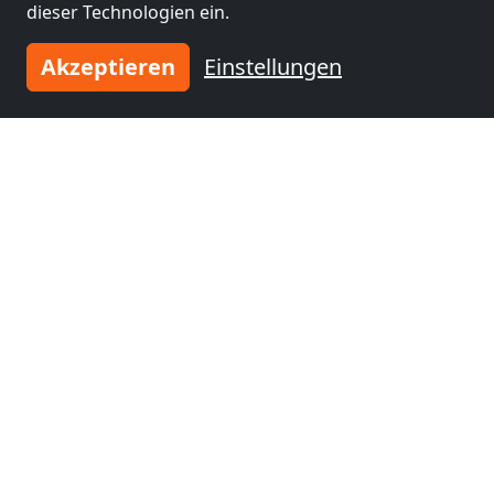
dieser Technologien ein.
EM Stays Leipzig – Moderne Monteurwohnungen
04107 Leipzig
Akzeptieren
Einstellungen
3-160 Pers.
38,1 km
Benachbarte Orte mit
Monteurzimmern und Pensionen
Monteurzimmer
Monteurzimmer
nähe
nähe
Leipzig
(39 km)
Chemnitz
(49 km)
Monteurzimmer
Monteurzimmer
nähe
nähe
Zwickau
(62 km)
Freiberg
(70 km)