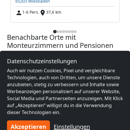
65203 Wiesbaden
1-6 Pers.
37,6 km
Benachbarte Orte mit
Monteurzimmern und Pensionen
Monteurzimmer
Monteurzimmer
Datenschutzeinstellungen
nähe
nähe
Auch wir nutzen Cookies, Pixel und vergleichbare
Mainz
(40 km)
Wiesbaden
(41 km)
Technologien, auch von Dritten, um unsere Dienste
anzubieten, stetig zu verbessern und Inhalte sowie
Werbeanzeigen personalisiert auf unserer Website,
Monteurzimmer
Monteurzimmer
Social Media und Partnerseiten anzuzeigen. Mit Klick
nähe
nähe
auf „Akzeptieren“ willigst du in die Verwendung
Koblenz
(57 km)
Ludwigshafen am
dieser Technologien ein.
Rhein
(68 km)
Akzeptieren
Einstellungen