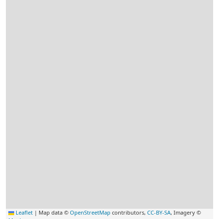
Leaflet
|
Map data ©
OpenStreetMap
contributors,
CC-BY-SA
, Imagery ©