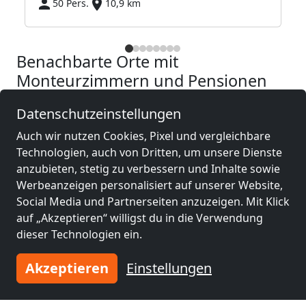
50 Pers.
10,9 km
Benachbarte Orte mit
Monteurzimmern und Pensionen
Datenschutzeinstellungen
Monteurzimmer
Monteurzimmer
nähe
nähe
Auch wir nutzen Cookies, Pixel und vergleichbare
Płock
(4 km)
Gostynin
(25 km)
Technologien, auch von Dritten, um unsere Dienste
anzubieten, stetig zu verbessern und Inhalte sowie
Werbeanzeigen personalisiert auf unserer Website,
Monteurzimmer
Monteurzimmer
Social Media und Partnerseiten anzuzeigen. Mit Klick
nähe
nähe
auf „Akzeptieren“ willigst du in die Verwendung
Kutno
(45 km)
Łowicz
(53 km)
dieser Technologien ein.
Akzeptieren
Einstellungen
Monteurzimmer
nähe