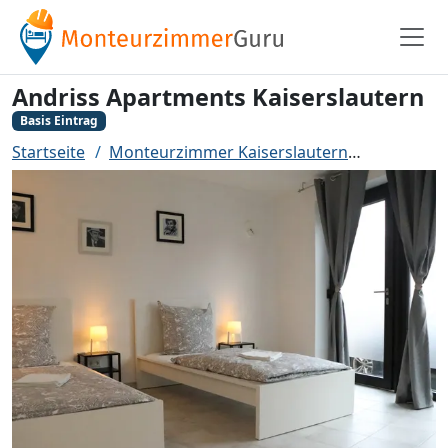
Andriss Apartments Kaiserslautern
Basis Eintrag
Startseite
Monteurzimmer Kaiserslautern
Andriss A