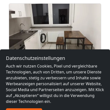
Datenschutzeinstellungen
ab
12,99 €
Auch wir nutzen Cookies, Pixel und vergleichbare
Technologien, auch von Dritten, um unsere Dienste
anzubieten, stetig zu verbessern und Inhalte sowie
4-Zimmer Monteurwohnung in Kaiserlautern
Werbeanzeigen personalisiert auf unserer Website,
67655 Kaiserslautern
Social Media und Partnerseiten anzuzeigen. Mit Klick
auf „Akzeptieren“ willigst du in die Verwendung
4-8 Pers.
5,5 km
dieser Technologien ein.