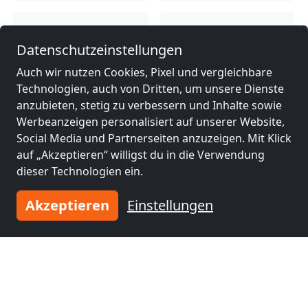
Monteurzimmer
Monteurzimmer
Datenschutzeinstellungen
nähe
nähe
Gelsenkirchen
(17
Duisburg
(17 km)
Auch wir nutzen Cookies, Pixel und vergleichbare
km)
Technologien, auch von Dritten, um unsere Dienste
anzubieten, stetig zu verbessern und Inhalte sowie
Werbeanzeigen personalisiert auf unserer Website,
Monteurzimmer
Monteurzimmer
Social Media und Partnerseiten anzuzeigen. Mit Klick
nähe
nähe
auf „Akzeptieren“ willigst du in die Verwendung
Düsseldorf
(26 km)
Wuppertal
(27 km)
dieser Technologien ein.
Akzeptieren
Einstellungen
Monteurzimmer
Monteurzimmer
nähe
nähe
Bochum
(28 km)
Herne
(31 km)
Monteurzimmer
Monteurzimmer