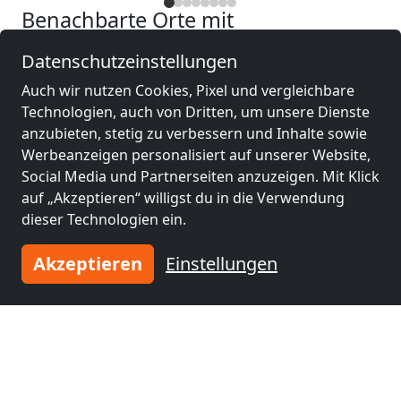
Benachbarte Orte mit
Monteurzimmern und Pensionen
Datenschutzeinstellungen
Monteurzimmer
Monteurzimmer
Auch wir nutzen Cookies, Pixel und vergleichbare
nähe
nähe
Technologien, auch von Dritten, um unsere Dienste
Saalfeld/Saale
(22
Rudolstadt
(29 km)
anzubieten, stetig zu verbessern und Inhalte sowie
km)
Werbeanzeigen personalisiert auf unserer Website,
Social Media und Partnerseiten anzuzeigen. Mit Klick
auf „Akzeptieren“ willigst du in die Verwendung
Monteurzimmer
Monteurzimmer
dieser Technologien ein.
nähe
nähe
Kronach
(31 km)
Sonneberg
(36 km)
Akzeptieren
Einstellungen
Monteurzimmer
Monteurzimmer
nähe
nähe
Kulmbach
(39 km)
Hof
(44 km)