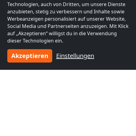
Technologien, auch von Dritten, um unsere Dienste
Leaflet
|
Map data ©
OpenStreetMap
contributors,
CC-BY-SA
, Imagery ©
Mapbox
anzubieten, stetig zu verbessern und Inhalte sowie
Werbeanzeigen personalisiert auf unserer Website,
Rechtliche Angaben
Social Media und Partnerseiten anzuzeigen. Mit Klick
auf „Akzeptieren“ willigst du in die Verwendung
dieser Technologien ein.
Andere Monteurzimmer in der
Akzeptieren
Einstellungen
Nähe von Merseburg