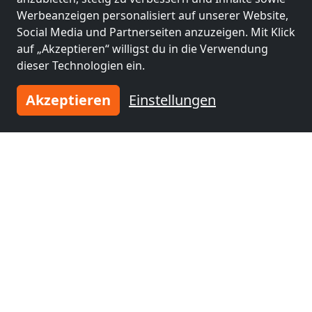
Werbeanzeigen personalisiert auf unserer Website,
Social Media und Partnerseiten anzuzeigen. Mit Klick
auf „Akzeptieren“ willigst du in die Verwendung
dieser Technologien ein.
Akzeptieren
Einstellungen
Leaflet
|
Map data ©
OpenStreetMap
contributors,
CC-BY-SA
, Imagery ©
Mapbox
Rechtliche Angaben