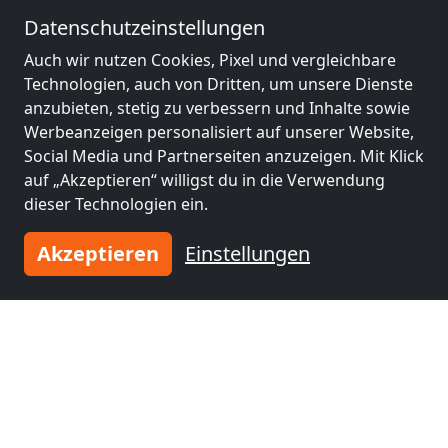
Datenschutzeinstellungen
ab
20,00 €
Auch wir nutzen Cookies, Pixel und vergleichbare
Technologien, auch von Dritten, um unsere Dienste
Monteurzimmer und Wohnungen Kassel City Speak Polish
anzubieten, stetig zu verbessern und Inhalte sowie
34127 Kassel
Werbeanzeigen personalisiert auf unserer Website,
Social Media und Partnerseiten anzuzeigen. Mit Klick
1-30 Pers.
4,3 km
auf „Akzeptieren“ willigst du in die Verwendung
dieser Technologien ein.
Benachbarte Orte mit
Akzeptieren
Einstellungen
Monteurzimmern und Pensionen
Monteurzimmer
Monteurzimmer
nähe
nähe
Kassel
(4 km)
Höxter
(45 km)