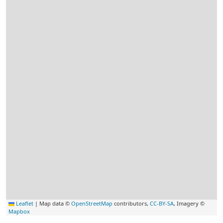
Leaflet
|
Map data ©
OpenStreetMap
contributors,
CC-BY-SA
, Imagery ©
Mapbox