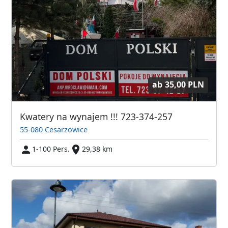
ab
35,00 PLN
Kwatery na wynajem !!! 723-374-257
55-080 Cesarzowice
1-100 Pers.
29,38 km