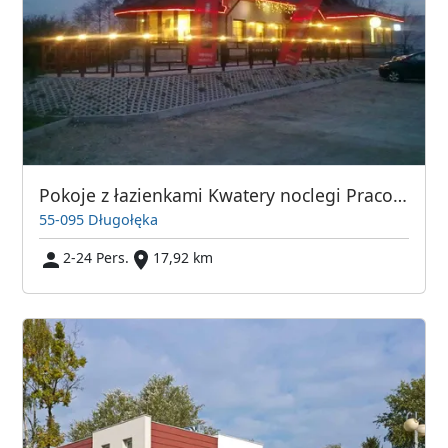
Pokoje z łazienkami Kwatery noclegi Pracownicze Byków gm. Długołęka , Wrocław
55-095 Długołęka
2-24 Pers.
17,92 km