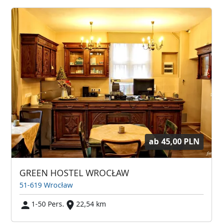
ab
45,00 PLN
GREEN HOSTEL WROCŁAW
51-619 Wrocław
1-50 Pers.
22,54 km