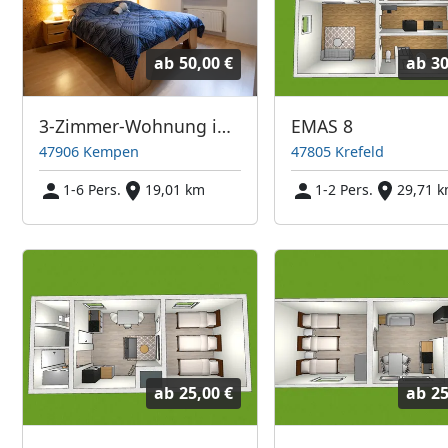
ab
50,00 €
ab
30
3-Zimmer-Wohnung in Kempen
EMAS 8
47906 Kempen
47805 Krefeld
1-6 Pers.
19,01 km
1-2 Pers.
29,71 
ab
25,00 €
ab
25