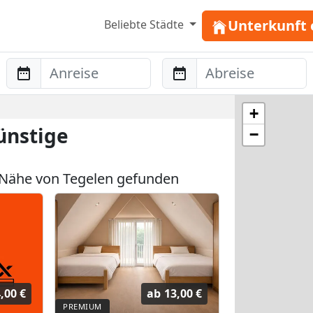
Unterkunft 
Beliebte Städte
Anreise
Abreise
+
ünstige
−
Nähe von Tegelen gefunden
,00 €
ab
13,00 €