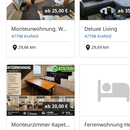
ab
25,00 €
ab
35
Monteurwohnung, Wohnen auf Zeit, Monteurzimmer, Kurzzeitvermietung
Deluxe Living
47798 Krefeld
47798 Krefeld
29,66 km
29,69 km
ab
20,00 €
Monteurzimmer Kapetanovic