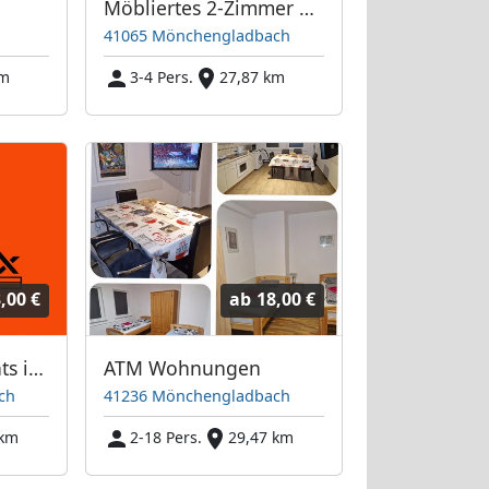
Möbliertes 2-Zimmer Appartement (Mönchengladbach)
41065 Mönchengladbach
km
3-4 Pers.
27,87 km
,00 €
ab
18,00 €
Business Apartments im Herzen von Mönchengladbach
ATM Wohnungen
ch
41236 Mönchengladbach
 km
2-18 Pers.
29,47 km