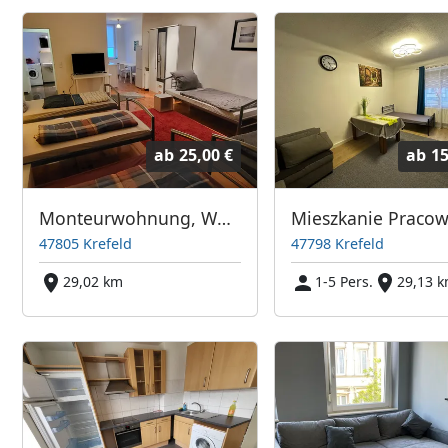
ab
25,00 €
ab
15
Monteurwohnung, Wohnen auf Zeit, Monteurzimmer, Kurzzeitvermietung
47805 Krefeld
47798 Krefeld
29,02 km
1-5 Pers.
29,13 