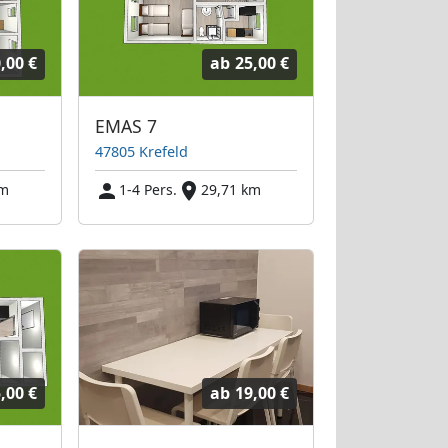
,00 €
ab
25,00 €
EMAS 7
47805 Krefeld
km
1-4 Pers.
29,71 km
,00 €
ab
19,00 €