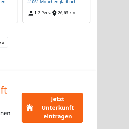
pen
41061 Mönchengladbach
1-2 Pers.
26,63 km
Next
 »
ft
Jetzt
Unterkunft
enen
eintragen