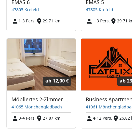
EMAS 6
EMAS 5
47805 Krefeld
47805 Krefeld
1-3 Pers.
29,71 km
1-3 Pers.
29,71 
ab
12,00 €
ab
23
Möbliertes 2-Zimmer Appartement (Mönchengladbach)
41065 Mönchengladbach
41061 Mönchengladba
3-4 Pers.
27,87 km
4-12 Pers.
26,82