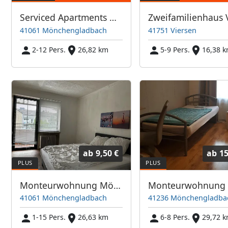
Serviced Apartments mit viel Komfort
41061 Mönchengladbach
41751 Viersen
2-12 Pers.
26,82 km
5-9 Pers.
16,38 
ab
9,50 €
ab
15
Monteurwohnung Mönchengladbach Geroweiher
Monteurwohnung
41061 Mönchengladbach
41236 Mönchengladba
1-15 Pers.
26,63 km
6-8 Pers.
29,72 