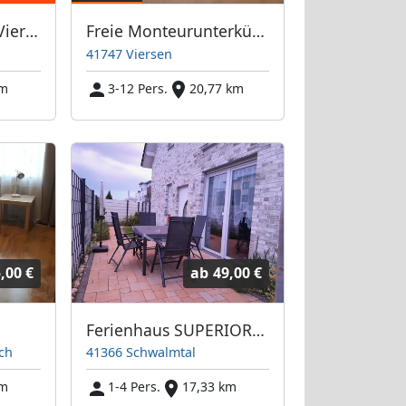
Zweifamilienhaus Viersen-Dülken
Freie Monteurunterkünfte in Viersen – JETZT anrufen! Wir sprechen auch Polnisch
41747 Viersen
km
3-12 Pers.
20,77 km
,00 €
ab
49,00 €
Ferienhaus SUPERIOR Zum Burghof - NEUBAU
ch
41366 Schwalmtal
km
1-4 Pers.
17,33 km