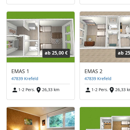
ab
25,00 €
ab
25
EMAS 1
EMAS 2
47839 Krefeld
47839 Krefeld
1-2 Pers.
26,33 km
1-2 Pers.
26,33 