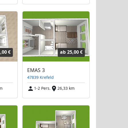
,00 €
ab
25,00 €
EMAS 3
47839 Krefeld
km
1-2 Pers.
26,33 km