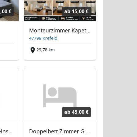
,00 €
ab
15,00 €
Monteurzimmer Kapetanovic
47798 Krefeld
29,78 km
ab
45,00 €
Ferienwohnung Heinsberg
Doppelbett Zimmer Geroweiher Mönchengladbach