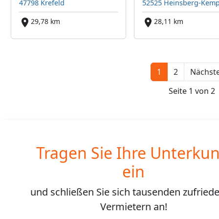
47798 Krefeld
52525 Heinsberg-Kem
29,78 km
28,11 km
1
2
Nächste
Seite 1 von 2
Tragen Sie Ihre Unterkun
ein
und schließen Sie sich
tausenden
zufried
Vermietern an!