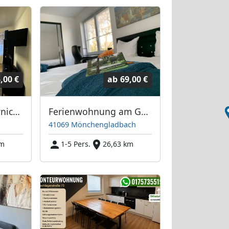
,00 €
ab
69,00 €
Mieszkanie Pracownicze - Apartament - 4-5 osobowy - Krefeld
Ferienwohnung am Geroweiher
41069 Mönchengladbach
km
1-5 Pers.
26,63 km