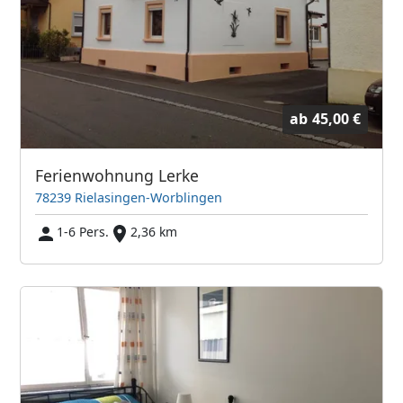
ab
45,00 €
Ferienwohnung Lerke
78239 Rielasingen-Worblingen
1-6 Pers.
2,36 km