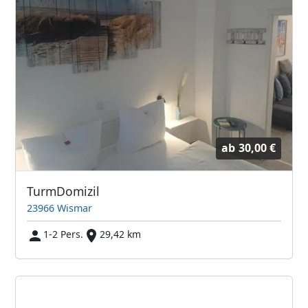
ab
30,00 €
TurmDomizil
23966 Wismar
1-2 Pers.
29,42 km