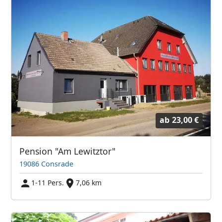
ab
23,00 €
Pension "Am Lewitztor"
19086 Consrade
1-11 Pers.
7,06 km