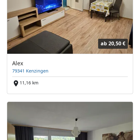
ab
20,50 €
Alex
79341 Kenzingen
11,16 km