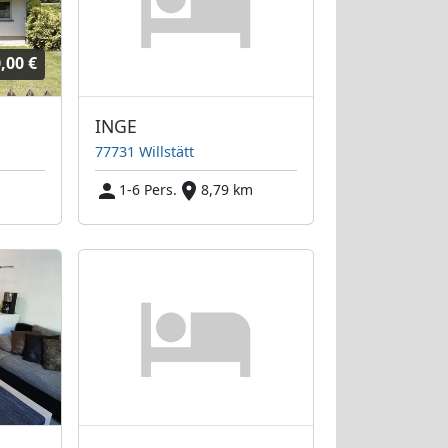
,00 €
INGE
77731 Willstätt
m
1-6 Pers.
8,79 km