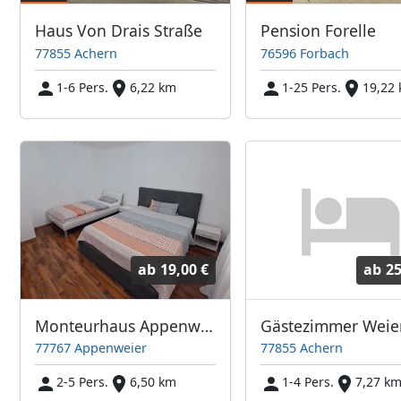
Haus Von Drais Straße
Pension Forelle
77855 Achern
76596 Forbach
1-6 Pers.
6,22 km
1-25 Pers.
19,22
ab
19,00 €
ab
25
Monteurhaus Appenweier
Gästezimmer Weie
77767 Appenweier
77855 Achern
2-5 Pers.
6,50 km
1-4 Pers.
7,27 k