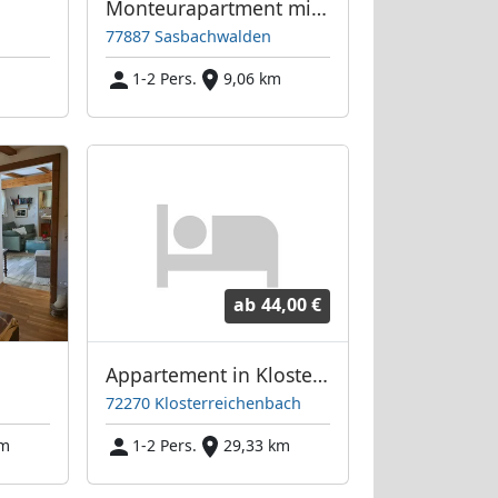
Monteurapartment mit Hallenbadnutzung im Haus
77887 Sasbachwalden
m
1-2 Pers.
9,06 km
ab
44,00 €
Appartement in Klosterreichenbach
72270 Klosterreichenbach
km
1-2 Pers.
29,33 km