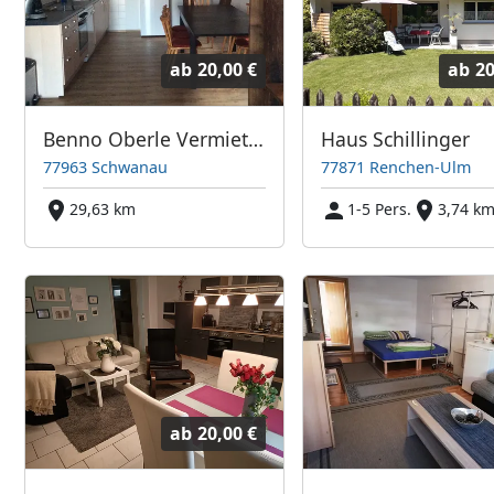
ab
20,00 €
ab
20
Benno Oberle Vermietung
Haus Schillinger
77963 Schwanau
77871 Renchen-Ulm
29,63 km
1-5 Pers.
3,74 k
ab
20,00 €