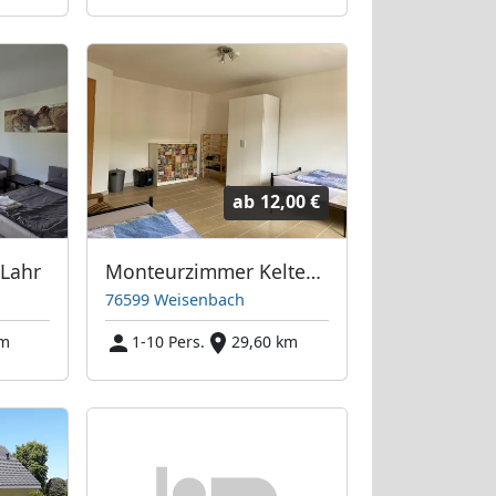
ab
12,00 €
Lahr
Monteurzimmer Kelterstrasse 9
76599 Weisenbach
km
1-10 Pers.
29,60 km