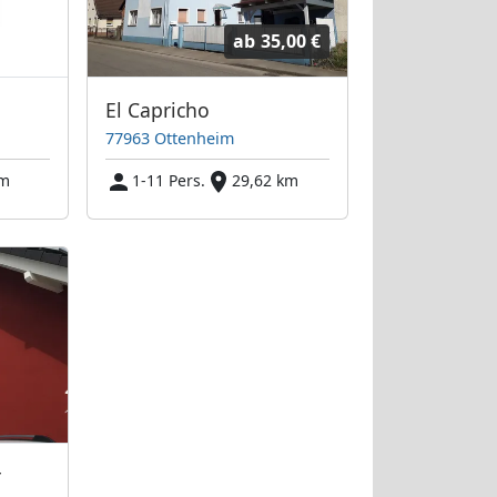
ab
35,00 €
El Capricho
77963 Ottenheim
km
1-11 Pers.
29,62 km
r