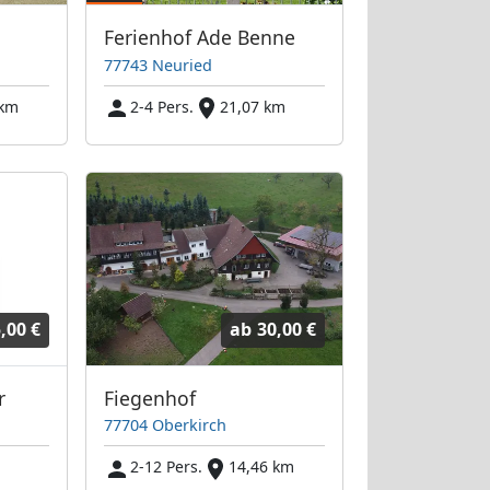
Ferienhof Ade Benne
77743 Neuried
 km
2-4 Pers.
21,07 km
,00 €
ab
30,00 €
r
Fiegenhof
77704 Oberkirch
m
2-12 Pers.
14,46 km