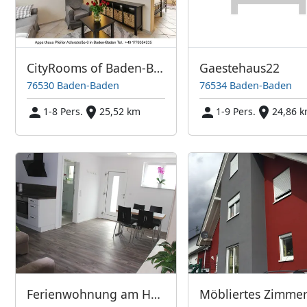
CityRooms of Baden-Baden
Gaestehaus22
76530 Baden-Baden
76534 Baden-Baden
1-8 Pers.
25,52 km
1-9 Pers.
24,86 
Ferienwohnung am Hagendorn
Möbliertes Zimme