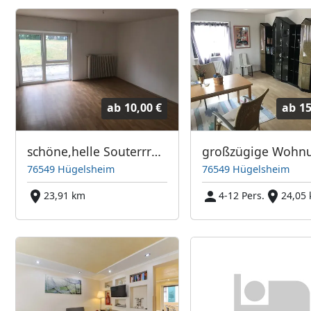
ab
10,00 €
ab
15
schöne,helle Souterrrain-Wohnung mit Terrasse
76549 Hügelsheim
76549 Hügelsheim
23,91 km
4-12 Pers.
24,05