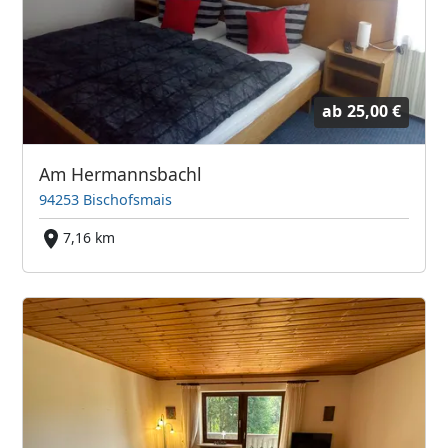
ab
25,00 €
Am Hermannsbachl
94253 Bischofsmais
7,16 km