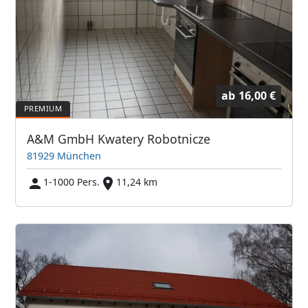
ab
16,00 €
A&M GmbH Kwatery Robotnicze
81929 München
1-1000 Pers.
11,24 km