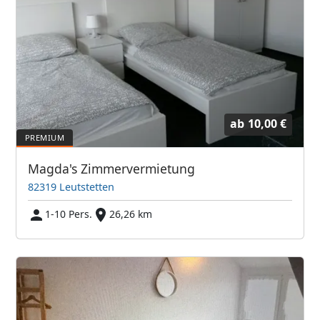
ab
10,00 €
Magda's Zimmervermietung
82319 Leutstetten
1-10 Pers.
26,26 km