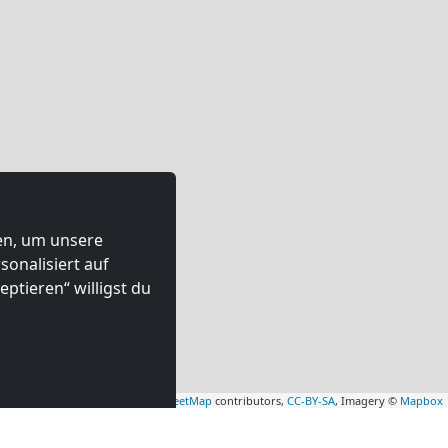
ten, um unsere
onalisiert auf
ptieren“ willigst du
Leaflet
|
Map data ©
OpenStreetMap
contributors,
CC-BY-SA
, Imagery ©
Mapbox