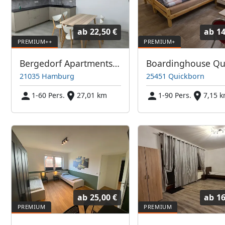
ab
22,50 €
ab
14
Bergedorf Apartments (Hamburg)
21035 Hamburg
25451 Quickborn
1-60 Pers.
27,01 km
1-90 Pers.
7,15 
ab
25,00 €
ab
16