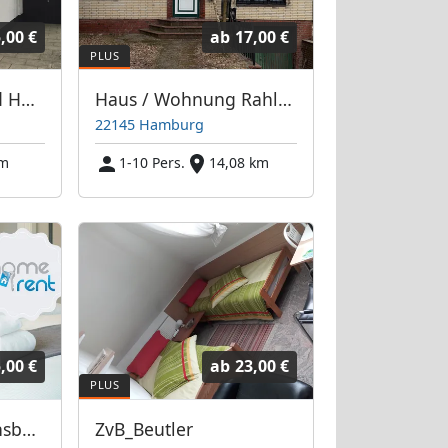
,00 €
ab
17,00 €
MEWA-Zimmer und Hausvermietung
Haus / Wohnung Rahlstedt
22145 Hamburg
km
1-10 Pers.
14,08 km
,00 €
ab
23,00 €
Homerent in Ahrensburg bei Hamburg und Umgebung
ZvB_Beutler