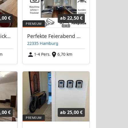
,00 €
ab
22,50 €
Boardinghouse Quickborn
Perfekte Feierabend Monteurunterkunft in Hamburg
22335 Hamburg
km
1-4 Pers.
6,70 km
,00 €
ab
25,00 €