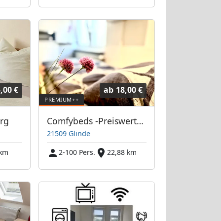
,00 €
ab
18,00 €
rg
Comfybeds -Preiswerte Unterkunft Hamburg und Umland
21509 Glinde
 km
2-100 Pers.
22,88 km