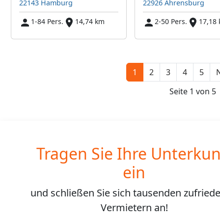
22143 Hamburg
22926 Ahrensburg
1-84 Pers.
14,74 km
2-50 Pers.
17,18
1
2
3
4
5
N
Seite 1 von 5
Tragen Sie Ihre Unterkun
ein
und schließen Sie sich
tausenden
zufried
Vermietern an!