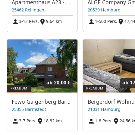
Apartmenthaus A23 - Drei zentrale Apartments mit guter Verkehrsanbindung. WaMa. Parkplatz. etc.
25462 Rellingen
20539 Hamburg
3-12 Pers.
9,64 km
1-500 Pers.
17,4
ab
20,00 €
ab
17
Fewo Galgenberg Barmstedt, OG 3-7 Personen
Bergerdorf Wohn
25355 Barmstedt
21031 Hamburg
3-7 Pers.
18,82 km
1-8 Pers.
24,56 