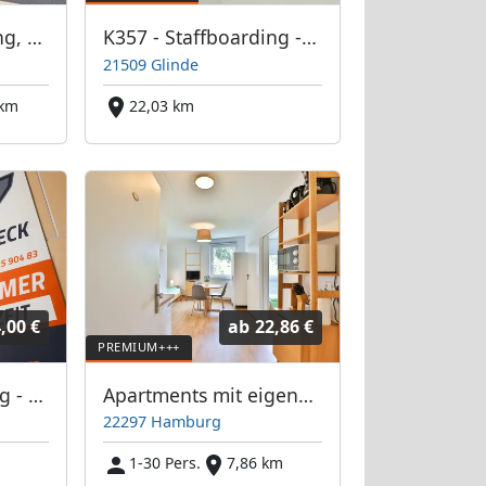
K357 - Staffboarding, Personal- und Monteurzimmer Hamburg (Vermittlung und Vermietung)
K357 - Staffboarding - Personal- und Monteurzimmer
21509 Glinde
 km
22,03 km
,00 €
ab
22,86 €
K357 -Staffboarding - Personal- und Monteurzimmer
Apartments mit eigenem Bad und Küche in 22297 Hamburg-Nord - ABA Spielbrink Unterkunft GmbH
22297 Hamburg
1-30 Pers.
7,86 km