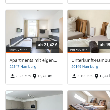
ab
21,42 €
ab
15
Apartments mit eigenem Bad und Küche in Farmsen-Berne - ABA Spielbrink Unterkunft GmbH
Unterkunft-Hambu
22147 Hamburg
20149 Hamburg
2-30 Pers.
13,74 km
2-10 Pers.
12,44