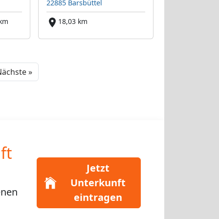
22885 Barsbüttel
 km
18,03 km
Next
ächste »
ft
Jetzt
Unterkunft
enen
eintragen