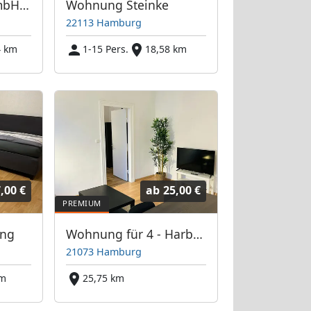
ALGE Company GmbH Unterkünfte in Hamburg, Buxtehude, Stade, Lübeck
Wohnung Steinke
22113 Hamburg
4 km
1-15 Pers.
18,58 km
,00 €
ab
25,00 €
ung
Wohnung für 4 - Harburg
21073 Hamburg
km
25,75 km