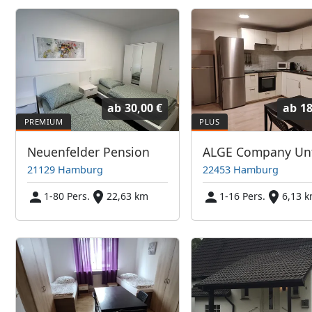
ab
30,00 €
ab
18
Neuenfelder Pension
21129 Hamburg
22453 Hamburg
1-80 Pers.
22,63 km
1-16 Pers.
6,13 