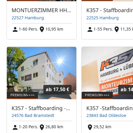
MONTUERZIMMER HH und SH
22527 Hamburg
22525 Hamburg
1-60 Pers.
10,95 km
1-55 Pers.
11,35
ab
17,50 €
ab
14
K357 - Staffboarding - Personal- und Monteurzimmer Bad Bramstedt, Neumünster
24576 Bad Bramstedt
23843 Bad Oldesloe
1-20 Pers.
26,80 km
29,52 km