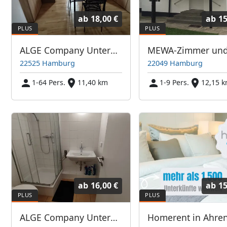
ab
18,00 €
ab
15
ALGE Company Unterkünfte in Hamburg und Umgebung
22525 Hamburg
22049 Hamburg
1-64 Pers.
11,40 km
1-9 Pers.
12,15 
ab
16,00 €
ab
15
ALGE Company Unterkünfte in Hamburg und Umgebung