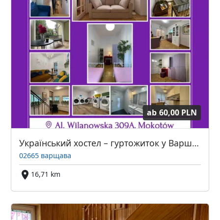
ab
60,00 PLN
Український хостел – гуртожиток у Варшаві
02665 варщава
16,71 km