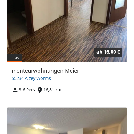
ab
16,00 €
monteurwohnungen Meier
55234 Alzey Worms
3-6 Pers.
16,81 km