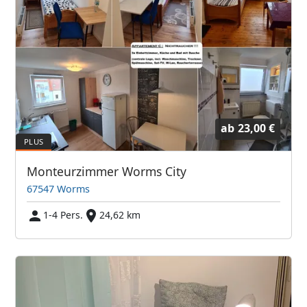
ab
23,00 €
Monteurzimmer Worms City
67547 Worms
1-4 Pers.
24,62 km