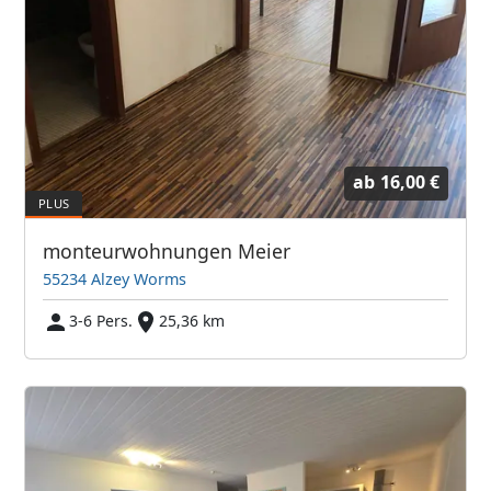
ab
16,00 €
monteurwohnungen Meier
55234 Alzey Worms
3-6 Pers.
25,36 km