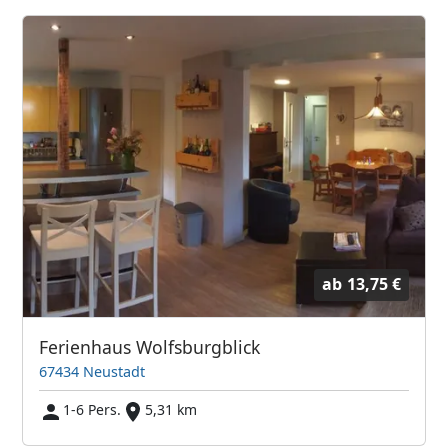
ab
13,75 €
Ferienhaus Wolfsburgblick
67434 Neustadt
1-6 Pers.
5,31 km