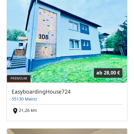
ab
28,00 €
EasyboardingHouse724
55130 Mainz
21,26 km