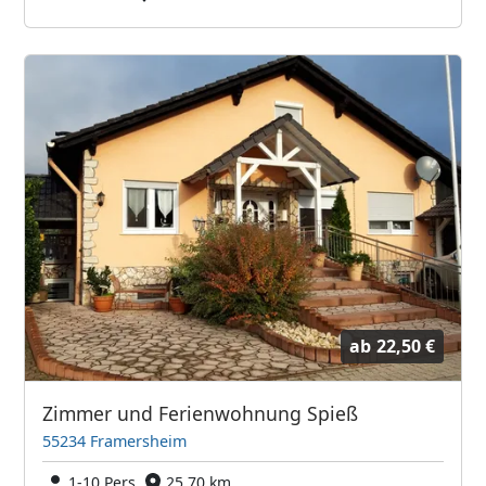
ab
22,50 €
Zimmer und Ferienwohnung Spieß
55234 Framersheim
1-10 Pers.
25,70 km