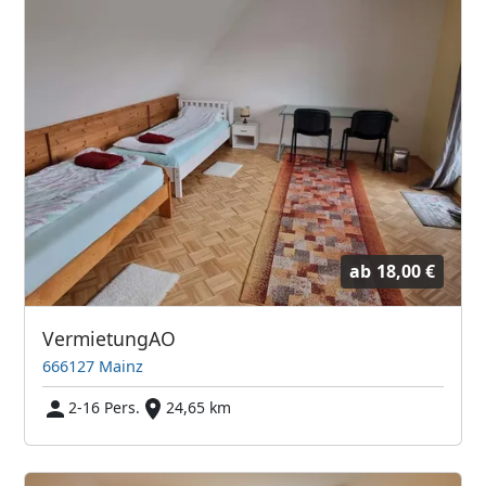
ab
18,00 €
VermietungAO
666127 Mainz
2-16 Pers.
24,65 km