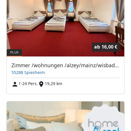
ab
16,00 €
Zimmer /wohnungen /alzey/mainz/wisbaden/frankfurt
55288 Spiesheim
1-24 Pers.
19,29 km