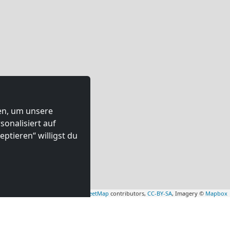
ten, um unsere
onalisiert auf
ptieren“ willigst du
Leaflet
|
Map data ©
OpenStreetMap
contributors,
CC-BY-SA
, Imagery ©
Mapbox