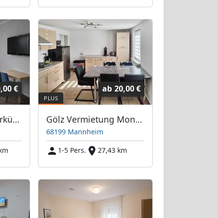
,00 €
ab
20,00 €
Freie Monteurunterkünfte in Mannheim – JETZT anrufen! Wir sprechen auch Polnisch
Gölz Vermietung Monteurunterkunft Monteurzimmer Monteurwohnung Zimmer Unterkunft
68199 Mannheim
 km
1-5 Pers.
27,43 km