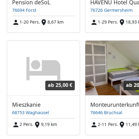
Pension deSoL
76694 Forst
76726 Germersheim
1-20 Pers.
8,67 km
1-29 Pers.
18,93
ab
25,00 €
ab
20
Mieszkanie
68753 Waghaüsel
76646 Bruchsal
2 Pers.
9,19 km
2-11 Pers.
11,49