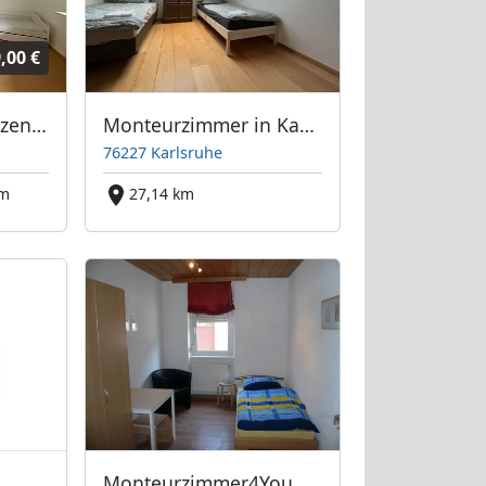
,00 €
Monteurwohnung zentral in Dossenheim bei Heidelberg
Monteurzimmer in Karlsruhe-Durlach direkt an der A5!
76227 Karlsruhe
km
27,14 km
Monteurzimmer4You