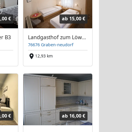
,00 €
ab
15,00 €
er B3
Landgasthof zum Löwen
76676 Graben-neudorf
12,93 km
,00 €
ab
16,00 €