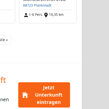
68723 Plankstadt
1-6 Pers.
19,35 km
Next
te »
ft
Jetzt
Unterkunft
enen
eintragen