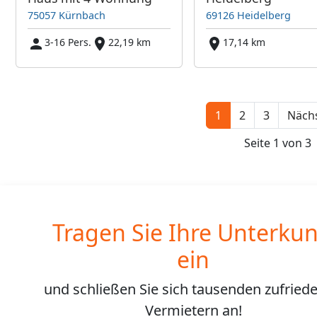
75057 Kürnbach
69126 Heidelberg
3-16 Pers.
22,19 km
17,14 km
1
2
3
Nächs
Seite 1 von 3
Tragen Sie Ihre Unterkun
ein
und schließen Sie sich
tausenden
zufried
Vermietern an!