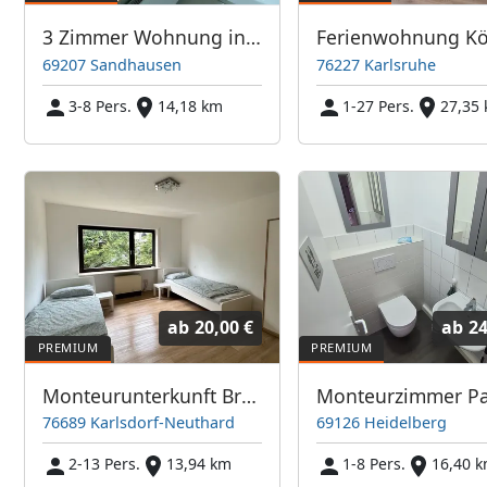
3 Zimmer Wohnung in Heidelberg
Ferienwohnung Kö
69207 Sandhausen
76227 Karlsruhe
3-8 Pers.
14,18 km
1-27 Pers.
27,35
ab
20,00 €
ab
24
Monteurunterkunft Bruchsal/ Karlsruhe
Monteurzimmer P
76689 Karlsdorf-Neuthard
69126 Heidelberg
2-13 Pers.
13,94 km
1-8 Pers.
16,40 