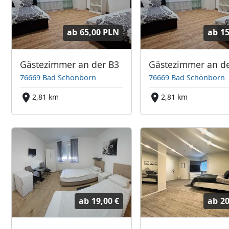
ab
65,00 PLN
ab
15
Gästezimmer an der B3
Gästezimmer an d
76669 Bad Schönborn
76669 Bad Schönborn
2,81 km
2,81 km
ab
19,00 €
ab
20