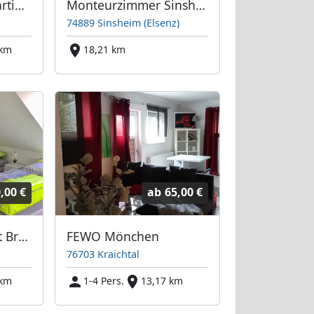
HAVENU Hotel Quartier 8
Monteurzimmer Sinsheim
74889 Sinsheim (Elsenz)
 km
18,21 km
,00 €
ab
65,00 €
Monteurunterkunft Bruchsal Zentrum | 2 Wohnungen | je 5 Personen
FEWO Mönchen
76703 Kraichtal
 km
1-4 Pers.
13,17 km