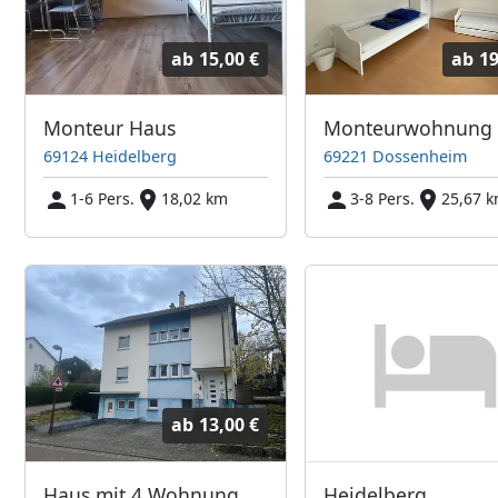
ab
15,00 €
ab
19
Monteur Haus
69124 Heidelberg
69221 Dossenheim
1-6 Pers.
18,02 km
3-8 Pers.
25,67 
ab
13,00 €
Haus mit 4 Wohnung
Heidelberg