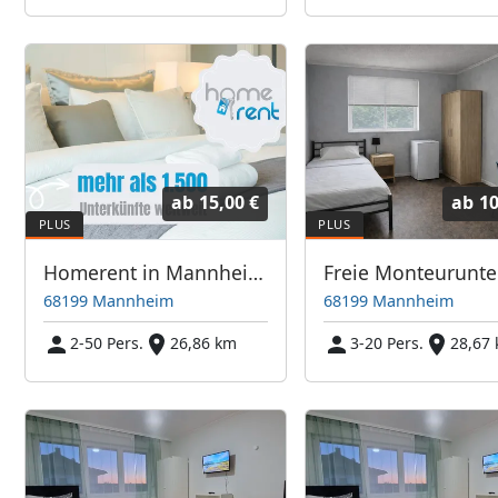
ab
15,00 €
ab
10
Homerent in Mannheim und Umgebung
68199 Mannheim
68199 Mannheim
2-50 Pers.
26,86 km
3-20 Pers.
28,67