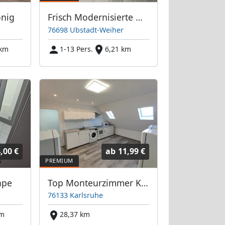
nig
Frisch Modernisierte Monteurzimmer Zeutern
76698 Ubstadt-Weiher
 km
1-13 Pers.
6,21 km
,00 €
ab
11,99 €
ape
Top Monteurzimmer Karlsruhe & Umgebung
76133 Karlsruhe
km
28,37 km