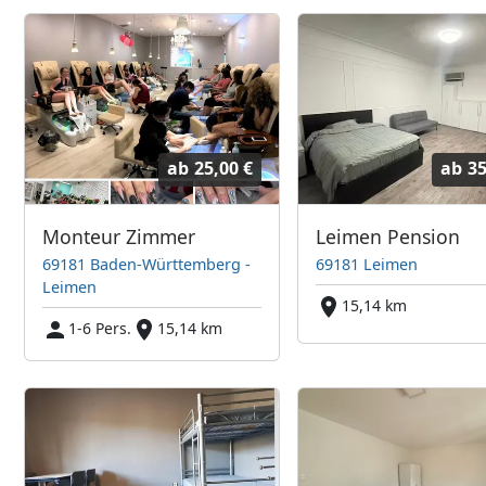
ab
25,00 €
ab
35
Monteur Zimmer
Leimen Pension
69181 Baden-Württemberg -
69181 Leimen
Leimen
15,14 km
1-6 Pers.
15,14 km