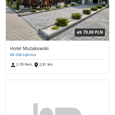
ab
70,00 PLN
Hotel Mużakowski
68-208 Łęknica
2-70 Pers.
2,91 km