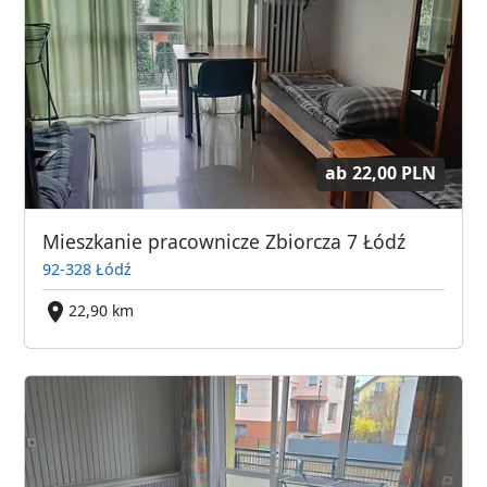
ab
22,00 PLN
Mieszkanie pracownicze Zbiorcza 7 Łódź
92-328 Łódź
22,90 km