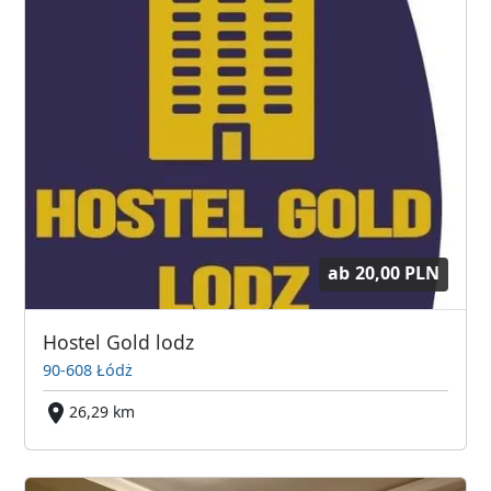
ab
20,00 PLN
Hostel Gold lodz
90-608 Łódż
26,29 km