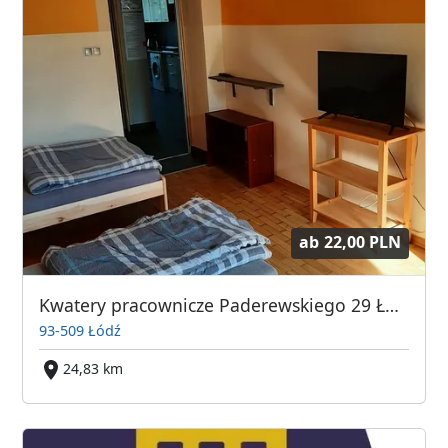
ab
22,00 PLN
Kwatery pracownicze Paderewskiego 29 Łódź
93-509 Łódź
24,83 km