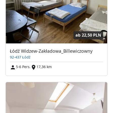
ab
22,50 PLN
Łódź Widzew-Zakładowa_Billewiczowny
92-437 Łódź
5-6 Pers.
17,36 km