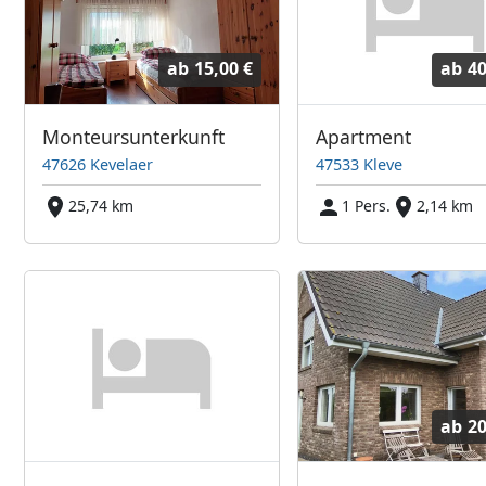
ab
15,00 €
ab
40
Monteursunterkunft
Apartment
47626 Kevelaer
47533 Kleve
25,74 km
1 Pers.
2,14 km
ab
20