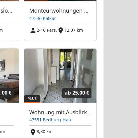
Frasselter Waldpension in Kranenburg -Frasselt
Monteurwohnungen Kalkar am Niederrhein
47546 Kalkar
km
2-10 Pers.
12,07 km
,00 €
ab
25,00 €
Wohnung mit Ausblick, Wohnung 1
47551 Bedburg-Hau
 km
8,30 km