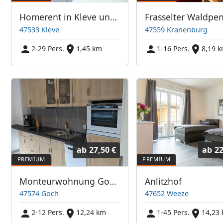
Homerent in Kleve und Umgebung
47533 Kleve
47559 Kranenburg
2-29 Pers.
1,45 km
1-16 Pers.
8,19 
ab
27,50 €
ab
22
Monteurwohnung Goch City
Anlitzhof
47574 Goch
47652 Weeze
2-12 Pers.
12,24 km
1-45 Pers.
14,23