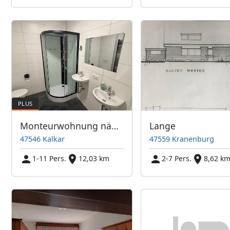
Monteurwohnung nähe Kleve/Niederlande/Weeze/Emmerich/Bocholt Einzelzimmer Doppelzimmer
Lange
47546 Kalkar
47559 Kranenburg
1-11 Pers.
12,03 km
2-7 Pers.
8,62 k