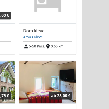
,00 €
Dom kleve
47543 Kleve
5-50 Pers.
0,65 km
,75 €
ab
28,00 €