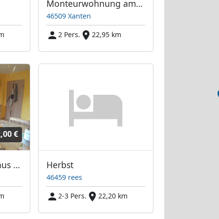
Monteurwohnung am See Xanten
46509 Xanten
km
2 Pers.
22,95 km
,00 €
Ferienwohnung Haus Förster
Herbst
46459 rees
km
2-3 Pers.
22,20 km