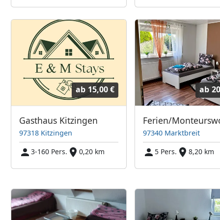
ab
15,00 €
ab
20
Gasthaus Kitzingen
97318 Kitzingen
97340 Marktbreit
3-160 Pers.
0,20 km
5 Pers.
8,20 km