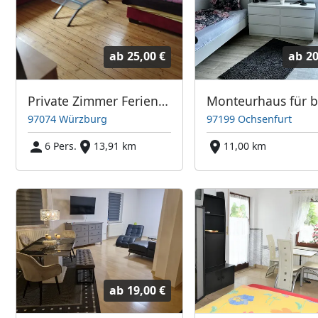
ab
25,00 €
ab
20
Private Zimmer Ferien Apartment Übernachtung
97074 Würzburg
97199 Ochsenfurt
6 Pers.
13,91 km
11,00 km
ab
19,00 €