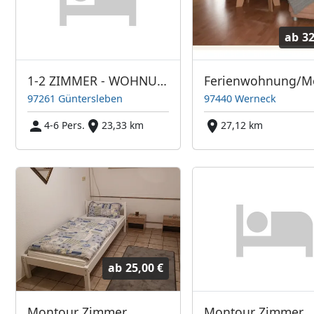
ab
32
1-2 ZIMMER - WOHNUNG Küche, Du, Terr. * 4-6 BETTEN * Tel ab 20 Tage = 16-18 Eu je P/NT
97261 Güntersleben
97440 Werneck
4-6 Pers.
23,33 km
27,12 km
ab
25,00 €
Montour Zimmer
Montour Zimmer