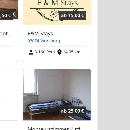
,50 €
ab
15,00 €
Ferienwohnung/Monteurwohnung
E&M Stays
97074 Würzburg
3-160 Pers.
14,95 km
ab
25,00 €
Monteurszimmer Kitzingen