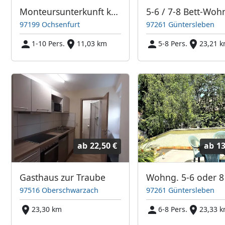
Monteursunterkunft komplettes Haus in 97199 Ochsenfurt
97199 Ochsenfurt
97261 Güntersleben
1-10 Pers.
11,03 km
5-8 Pers.
23,21 
ab
22,50 €
ab
13
Gasthaus zur Traube
97516 Oberschwarzach
97261 Güntersleben
23,30 km
6-8 Pers.
23,33 