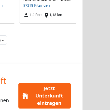
nn
97318 Kitzingen
1-4 Pers.
1,18 km
Next
 »
ft
Jetzt
Unterkunft
enen
eintragen