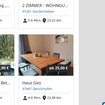
5-6 / 7-8 Bett-Wohng., * Küche,Du,Terr, Parkpl. * Lkr. Würzburg * für Gruppen ab 30 Nächte = 14 -16 Eu je Per./NT *
2 ZIMMER - WOHNGUNG, ab 20 Nächte = je P/NT 16 Eu bei 5-6 BETTEN Belegung * inkl. Küche, DU, Terr, ab 20 NÄCHTE
97261 Güntersleben
km
5-6 Pers.
23,22 km
,90 €
ab
25,00 €
Wohng. 5-6 oder 8 Betten, Kü, Du, Terr, * ab 13.90 Eu = ab 30 Tage wohnen
Haus Geo
97447 Gerolzhofen
km
4-6 Pers.
23,98 km