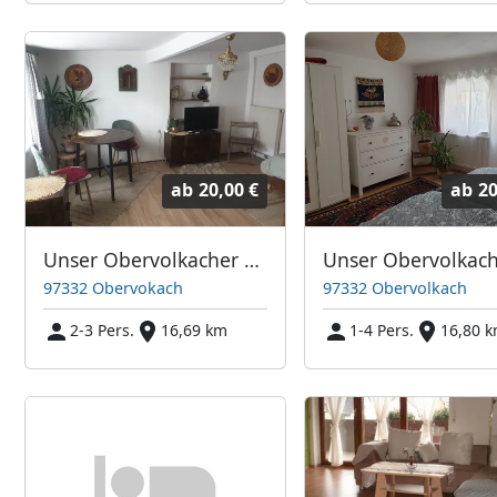
ab
20,00 €
ab
20
Unser Obervolkacher Ferienhaus - Monteurwohnung mit 2 sep. Zimmern
97332 Obervokach
97332 Obervolkach
2-3 Pers.
16,69 km
1-4 Pers.
16,80 