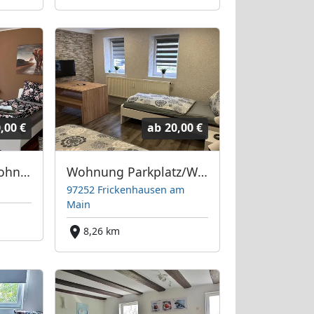
,00 €
ab
20,00 €
Ferien/Monteurswohnung mit malerischem Ausblick
Wohnung Parkplatz/WLAN/max.3Pers.
97252 Frickenhausen am
Main
8,26 km