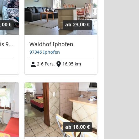
,00 €
ab
23,00 €
Monteurhaus für bis 9 Personen
Waldhof Iphofen
97346 Iphofen
2-6 Pers.
16,05 km
ab
16,00 €