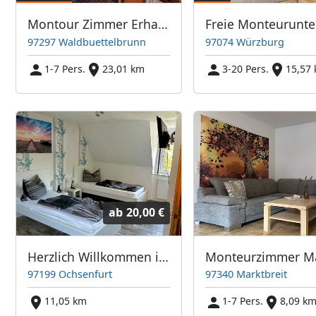
Montour Zimmer Erhardt
97297 Waldbuettelbrunn
97074 Würzburg
1-7 Pers.
23,01 km
3-20 Pers.
15,57
ab
20,00 €
Herzlich Willkommen in unserer komfortablen Monteurwohnung
97199 Ochsenfurt
97340 Marktbreit
11,05 km
1-7 Pers.
8,09 k