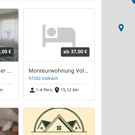
,00 €
ab
37,00 €
Unser Obervolkacher Ferienhaus - die Ferienwohnung
Monteurwohnung Volkach
97332 Volkach
km
1-4 Pers.
15,12 km