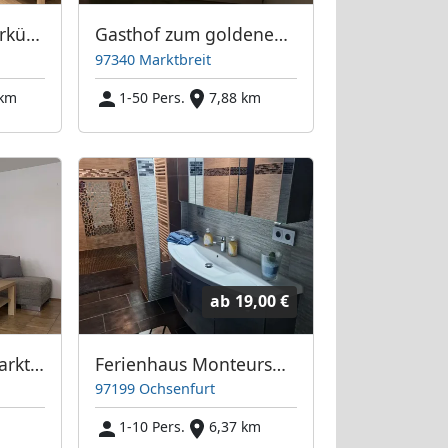
Freie Monteurunterkünfte in Würzburg – JETZT anrufen! Wir sprechen auch Polnisch
Gasthof zum goldenen Schiff
97340 Marktbreit
 km
1-50 Pers.
7,88 km
ab
19,00 €
Monteurzimmer Marktbreit
Ferienhaus Monteursunterkunft
97199 Ochsenfurt
m
1-10 Pers.
6,37 km