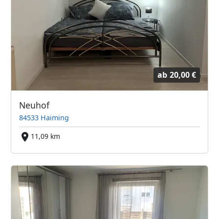
ab
20,00 €
Neuhof
84533 Haiming
11,09 km