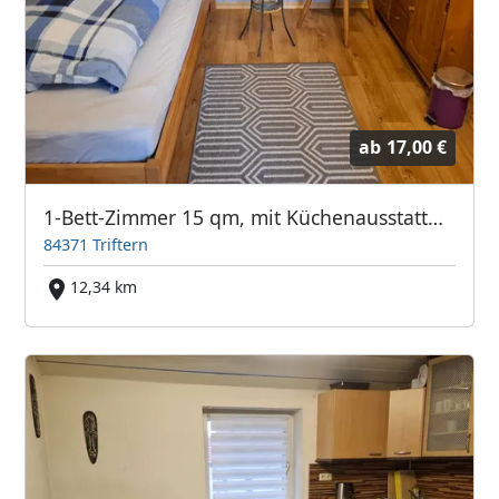
ab
17,00 €
1-Bett-Zimmer 15 qm, mit Küchenausstattung, zwischen Simbach und Pfarrkirchen, jeweils ca. 9 km, Einödhof,
84371 Triftern
12,34 km