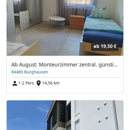
ab
19,50 €
Ab August: Monteurzimmer zentral, günstig & vollmöbliert
84489 Burghausen
1-2 Pers.
14,56 km