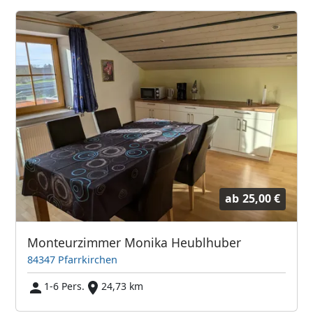
ab
25,00 €
Monteurzimmer Monika Heublhuber
84347 Pfarrkirchen
1-6 Pers.
24,73 km