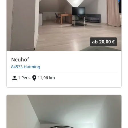
ab
20,00 €
Neuhof
84533 Haiming
1 Pers.
11,06 km