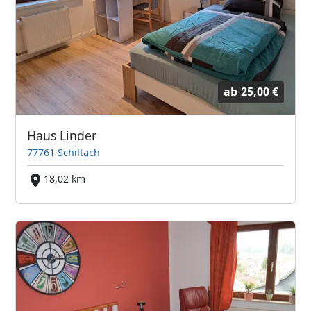
ab
25,00 €
Haus Linder
77761 Schiltach
18,02 km