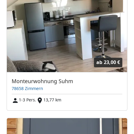
ab
23,00 €
Monteurwohnung Suhm
78658 Zimmern
1-3 Pers.
13,77 km