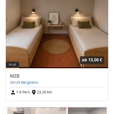
ab
13,00 €
MZB
50129 Bergheim
1-6 Pers.
23,29 km