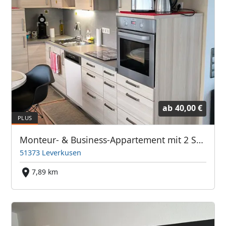
ab
40,00 €
Monteur- & Business-Appartement mit 2 Schlafzimmern & 3 Betten- für 4 Personen am BAYER-KREUZ -Sauna & Dachterrasse - 4tes OG - kein Lift -
51373 Leverkusen
7,89 km