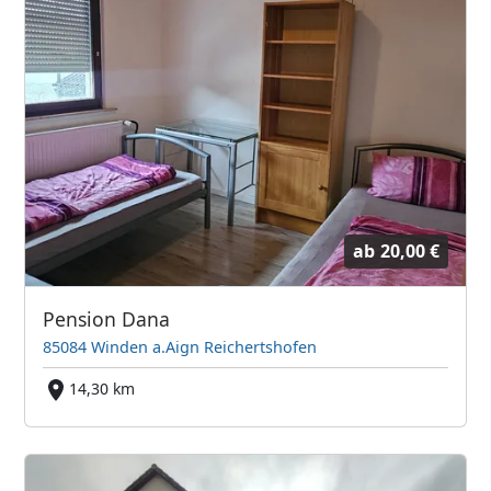
ab
20,00 €
Pension Dana
85084 Winden a.Aign Reichertshofen
14,30 km