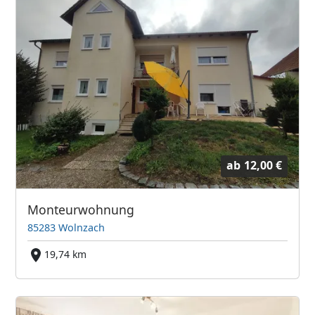
ab
12,00 €
Monteurwohnung
85283 Wolnzach
19,74 km