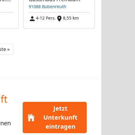
91088 Bubenreuth
m
4-12 Pers.
8,55 km
Next
te »
ft
Jetzt
Unterkunft
enen
eintragen