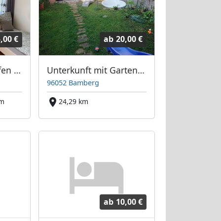
,00 €
ab
20,00 €
City Apartment Höfen in Nürnberg
Unterkunft mit Garten für Monteure und Arbeiter in Top-Lage in Bamberg, sehr gute Verkehrsanbindung
96052 Bamberg
km
24,29 km
ab
10,00 €