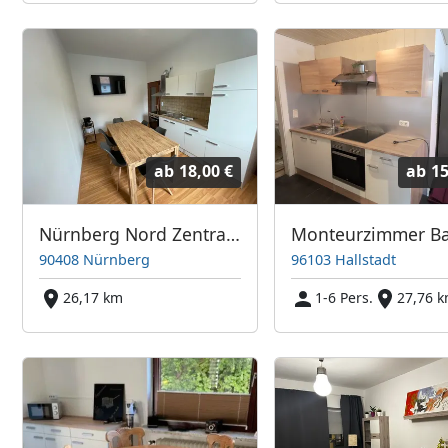
ab
18,00 €
ab
15
Nürnberg Nord Zentral 1
90408 Nürnberg
96103 Hallstadt
26,17 km
1-6 Pers.
27,76 