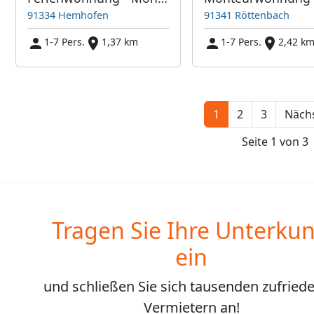
91334 Hemhofen
91341 Röttenbach
1-7 Pers.
1,37 km
1-7 Pers.
2,42 k
1
2
3
Nächs
Seite 1 von 3
Tragen Sie Ihre Unterkun
ein
und schließen Sie sich
tausenden
zufried
Vermietern an!