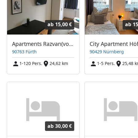
ab
15,00 €
ab
15
Apartments Razvan(vorbim romaneste)
90763 Fürth
90429 Nürnberg
1-120 Pers.
24,62 km
1-5 Pers.
25,48 
ab
30,00 €