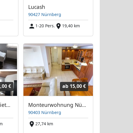
Lucash
90427 Nürnberg
1-20 Pers.
19,40 km
,00 €
ab
15,00 €
Monteurzimmer/Miete auf Zeit
Monteurwohnung Nürnberg
90403 Nürnberg
km
27,74 km