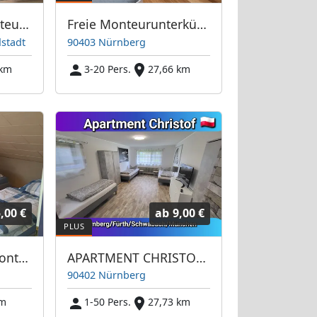
Pension-Buch Monteurzimmer Kurz u. Langzeit Vermietung
Freie Monteurunterkünfte in Nürnberg – JETZT anrufen! Wir sprechen auch Polnisch
stadt
90403 Nürnberg
 km
3-20 Pers.
27,66 km
,00 €
ab
9,00 €
Monteurzimmer Monteurwohnung Unterkunft
APARTMENT CHRISTOF NÜRNBERG
90402 Nürnberg
km
1-50 Pers.
27,73 km