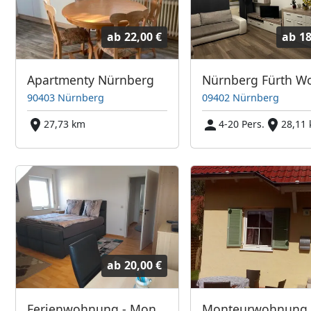
ab
22,00 €
ab
18
Apartmenty Nürnberg
90403 Nürnberg
09402 Nürnberg
27,73 km
4-20 Pers.
28,11
ab
20,00 €
Ferienwohnung - Monteurzimmer in Hemhofen