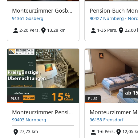
Monteurzimmer Gosberg
91361 Gosberg
90427 Nürnberg - Nord
2-20 Pers.
13,28 km
1-35 Pers.
22,00
ab
15
Monteurzimmer Pension & Apartments - Residence-Bayern
90403 Nürnberg
96158 Frensdorf
27,73 km
1-6 Pers.
12,05 