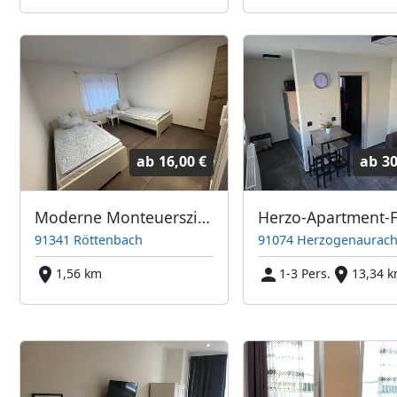
ab
16,00 €
ab
30
Moderne Monteuerszimmer
91341 Röttenbach
91074 Herzogenaurac
1,56 km
1-3 Pers.
13,34 