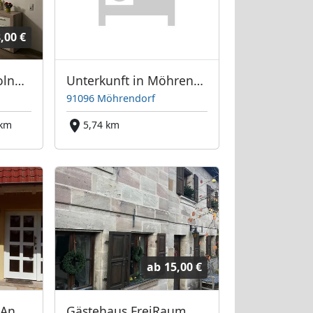
,00 €
Nürnberg Fürth Wolne apartamenty
Unterkunft in Möhrendorf
91096 Möhrendorf
 km
5,74 km
ab
15,00 €
Monteurwohnung Angie
Gästehaus FreiRaum