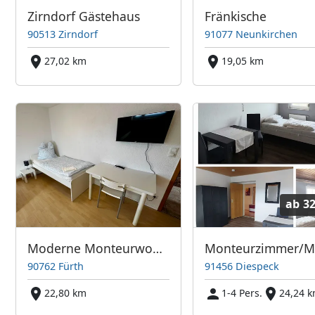
Zirndorf Gästehaus
Fränkische
90513 Zirndorf
91077 Neunkirchen
27,02 km
19,05 km
ab
32
Moderne Monteurwohnung
90762 Fürth
91456 Diespeck
22,80 km
1-4 Pers.
24,24 