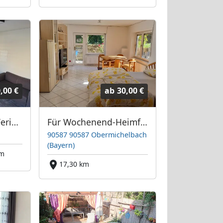
,00 €
ab
30,00 €
Herzo-Apartment-Ferienwohnung-Airbnb
Für Wochenend-Heimfahrer
h
90587 90587 Obermichelbach
(Bayern)
km
17,30 km