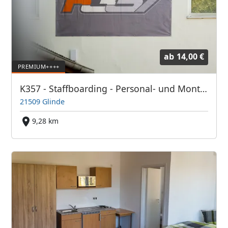
ab
14,00 €
K357 - Staffboarding - Personal- und Monteurzimmer
21509 Glinde
9,28 km