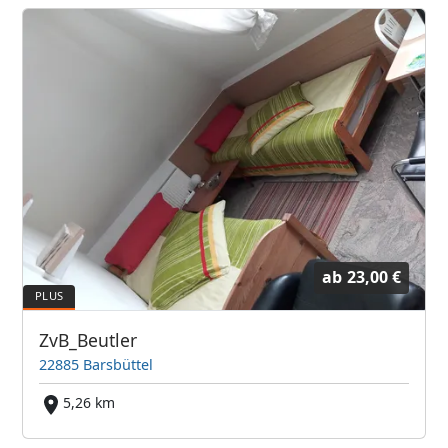
ab
23,00 €
ZvB_Beutler
22885 Barsbüttel
5,26 km